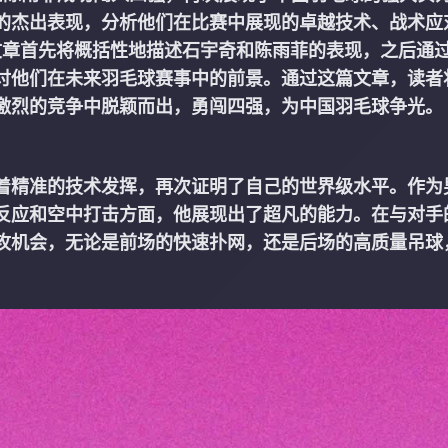
的杰出表现，分析他们在比赛中展现的卓越技术、战术应
文章首先将概括性地描述石宇奇和陈雨菲的表现，之后通
讨他们在未来羽毛球赛事中的前景。通过这篇文章，读者
激烈的竞争中脱颖而出，勇闯四强，为中国羽毛球争光。
着精准的技术发挥，再次证明了自己的世界级水平。作为
反应和空中打击方面，他展现出了超凡的能力。在与对手
攻机会，无论是前场的快速扑网，还是后场的高质量吊球