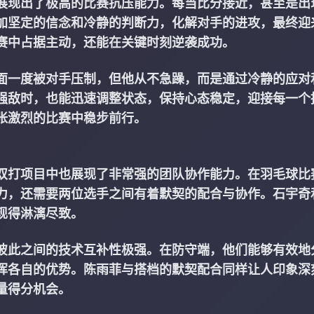
展现出了极高的比赛抗压能力。每当比分接近，甚至是出
加坚定的信念和冷静的判断力，化解对手的进攻，最终迎
赛中占据主动，还能在关键时刻逆袭成功。
面一度被对手压制，但他从不急躁，而是通过冷静的应对
强敌时，也能迅速调整状态，保持心态稳定，迎接每一个
张激烈的比赛中稳步前行。
双打项目中也展现了非常强的团队协作能力。在羽毛球比
力，还需要两位选手之间有着默契的配合与协作。石宇奇
现得淋漓尽致。
彼此之间的技术互补性极强。在防守端，他们能够有效地
挥各自的优势。陈雨菲与搭档的默契配合同样让人印象深
量得分机会。