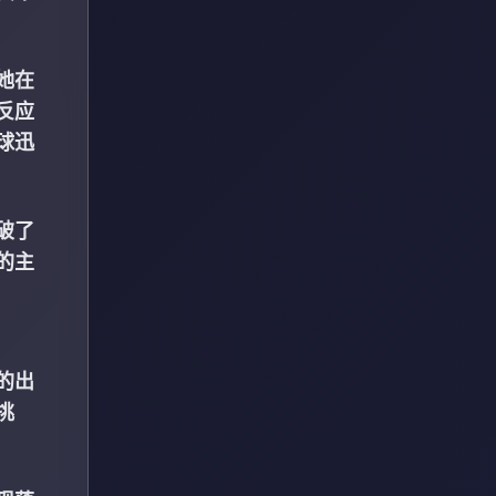
她在
反应
球迅
破了
的主
的出
挑