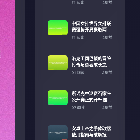
集指南终极技巧分享
71 阅读
2周前
完整版
中国女排世界女排联
赛强势开局豪取两连
胜展现团队实力与新
71 阅读
2周前
周期希望 💥🏐🇨🇳
洛克王国巴顿的冒险
传奇与勇者成长之路
全解析荣耀使命探索
91 阅读
3周前
秘境故事
斯诺克中巡赛石家庄
公开赛正式开杆 国内
顶级选手争夺荣誉与
97 阅读
4周前
奖金
安卓上帝之手修改器
使用指南与破解技巧