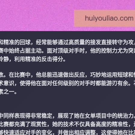
和精准的回球，经常能够通过高质量的接发直接转守为攻
赛中始终占据主动。面对顶级对手时，他的控制力尤为突
冷静，利用精准的反击得分。
数。在比赛中，他总能迅速做出反应，巧妙地运用短球和
术意识，使得他在面对任何级别的对手时都能游刃有余。
素之一。
中同样表现得非常稳定，展现了她在女单项目中的统治力
比赛都充满了观赏性，她的技术不仅具备高度的精准性，
够快速适应对手的变化，并做出相应调整，这使得她在比